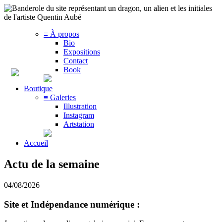
≡ À propos
Bio
Expositions
Contact
Book
Boutique
≡ Galeries
Illustration
Instagram
Artstation
Accueil
Actu de la semaine
04/08/2026
Site et Indépendance numérique :